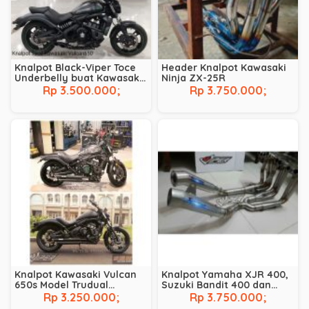
Knalpot Black-Viper Toce
Header Knalpot Kawasaki
Underbelly buat Kawasaki
Ninja ZX-25R
Vulcan 650s
Rp 3.500.000;
Rp 3.750.000;
Knalpot Kawasaki Vulcan
Knalpot Yamaha XJR 400,
650s Model Trudual
Suzuki Bandit 400 dan
Harley-Davidson
Honda CB 400
Rp 3.250.000;
Rp 3.750.000;