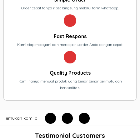
Order cepat tanpa ribet langsung melalui form whatsapp.
Fast Respons
Kami siap melayani dan merespons order Anda dengan cepat.
Quality Products
Kami hanya menjual produk yang benar benar bermutu dan
berkualitas.
Temukan kami di :
Testimonial Customers