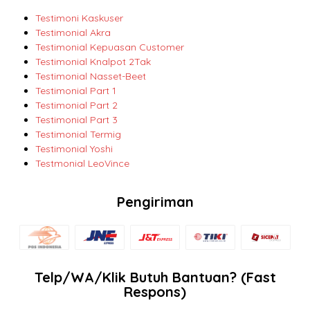
Testimoni Kaskuser
Testimonial Akra
Testimonial Kepuasan Customer
Testimonial Knalpot 2Tak
Testimonial Nasset-Beet
Testimonial Part 1
Testimonial Part 2
Testimonial Part 3
Testimonial Termig
Testimonial Yoshi
Testmonial LeoVince
Pengiriman
Telp/WA/Klik Butuh Bantuan? (Fast
Respons)