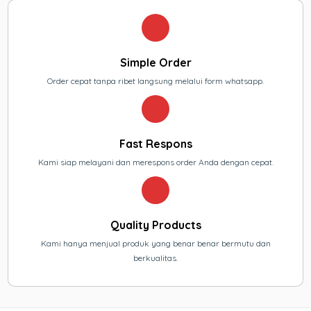
Simple Order
Order cepat tanpa ribet langsung melalui form whatsapp.
Fast Respons
Kami siap melayani dan merespons order Anda dengan cepat.
Quality Products
Kami hanya menjual produk yang benar benar bermutu dan
berkualitas.