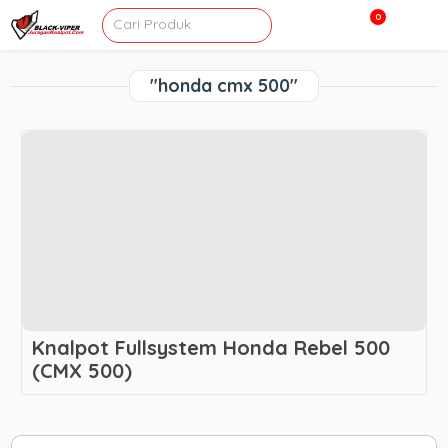
0
"honda cmx 500"
Knalpot Fullsystem Honda Rebel 500
(CMX 500)