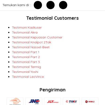
Temukan kami di :
Testimonial Customers
Testimoni Kaskuser
Testimonial Akra
Testimonial Kepuasan Customer
Testimonial Knalpot 2Tak
Testimonial Nasset-Beet
Testimonial Part 1
Testimonial Part 2
Testimonial Part 3
Testimonial Termig
Testimonial Yoshi
Testmonial LeoVince
Pengiriman