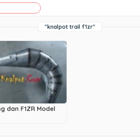
"knalpot trail f1zr"
ing dan F1ZR Model