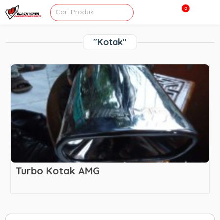
0
"Kotak"
Turbo Kotak AMG