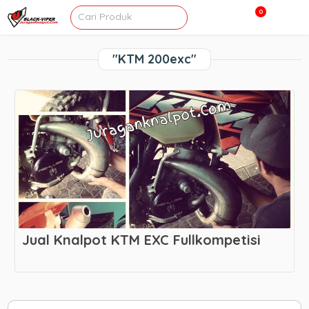
0
"KTM 200exc"
Jual Knalpot KTM EXC Fullkompetisi