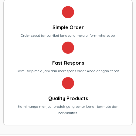
Simple Order
Order cepat tanpa ribet langsung melalui form whatsapp.
Fast Respons
Kami siap melayani dan merespons order Anda dengan cepat.
Quality Products
Kami hanya menjual produk yang benar benar bermutu dan
berkualitas.