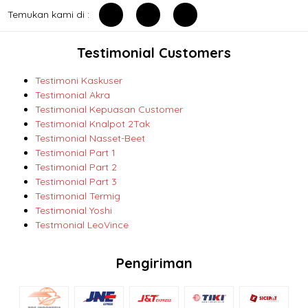
Temukan kami di :
Testimonial Customers
Testimoni Kaskuser
Testimonial Akra
Testimonial Kepuasan Customer
Testimonial Knalpot 2Tak
Testimonial Nasset-Beet
Testimonial Part 1
Testimonial Part 2
Testimonial Part 3
Testimonial Termig
Testimonial Yoshi
Testmonial LeoVince
Pengiriman