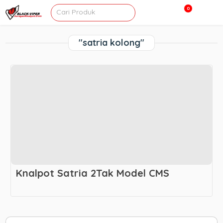
0
"satria kolong"
Knalpot Satria 2Tak Model CMS