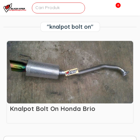
0
"knalpot bolt on"
Knalpot Bolt On Honda Brio