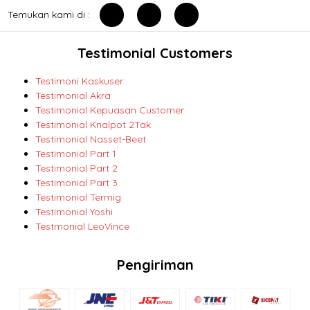
Temukan kami di :
Testimonial Customers
Testimoni Kaskuser
Testimonial Akra
Testimonial Kepuasan Customer
Testimonial Knalpot 2Tak
Testimonial Nasset-Beet
Testimonial Part 1
Testimonial Part 2
Testimonial Part 3
Testimonial Termig
Testimonial Yoshi
Testmonial LeoVince
Pengiriman