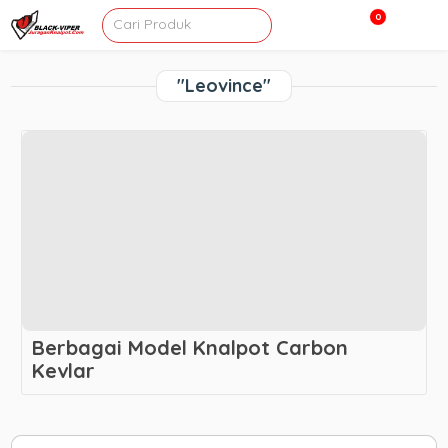
0
"Leovince"
Berbagai Model Knalpot Carbon
Kevlar