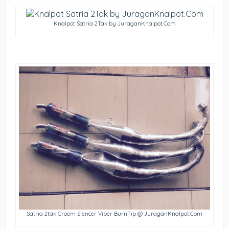
Knalpot Satria 2Tak by JuraganKnalpot.Com
Satria 2tak Croem Slencer Viper BurnTip @ JuraganKnalpot.Com