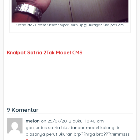
Satria 2tak Croem Slencer Viper BurnTip @ JuraganKnalpot.Com
Knalpot Satria 2Tak Model CMS
9 Komentar
melon
on 25/07/2012 pukul 10:40 am
gan,,untuk satria hiu standar model kolong itu
biasanya perut ukuran brp??hrga brp???triimmsss..