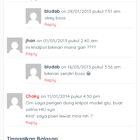
bludab
on 29/01/2013 pukul 7:51 am
okey boss
Reply
jhon
on 01/05/2013 pukul 2:40 am
ini knalpot bikinan mana gan ????
Reply
bludab
on 16/05/2013 pukul 3:56 am
bikinan sendiri boss 😀
Reply
Choky
on 11/01/2014 pukul 4:30 pm
Om saya pengen dong knlpot model gtu, buat
satria HIU sya
Kira” saya psen lewat mna nih..?
Reply
Tinggalkan Balasan