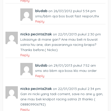
Reply
bludab
on 26/07/2012 pukul 5:54 pm
sms/bbm aja bos buat fast respon,thx
Reply
nicko pecinta2tak
on 22/01/2013 pukul 2:30 pm
Lokasinye di mane gan? Ane mau beli ni buwat
satria hiu ane, dan pasarannya racing brapa?
Thanks before.( Nicko)
Reply
bludab
on 29/01/2013 pukul 7:52 am
sms ato bbm aja boss klo mau order
Reply
nicko pecinta2tak
on 22/01/2013 pukul 2:34 pm
Gan ini nicki yang tadi coment, save no ane y gan,
ane mau beli knalpot racing satria 2t thanks (
088809906792)
Reply