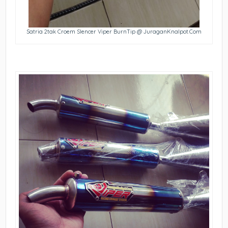
Satria 2tak Croem Slencer Viper BurnTip @ JuraganKnalpot.Com