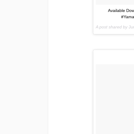
Available Dow
#Yama
A post shared by
Ju