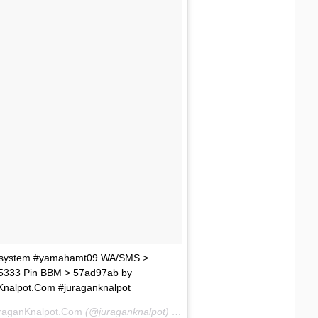
llsystem #yamahamt09 WA/SMS >
5333 Pin BBM > 57ad97ab by
Knalpot.Com #juraganknalpot
raganKnalpot.Com
(@juraganknalpot) on
Jan 8, 2016 at 3:11am PST