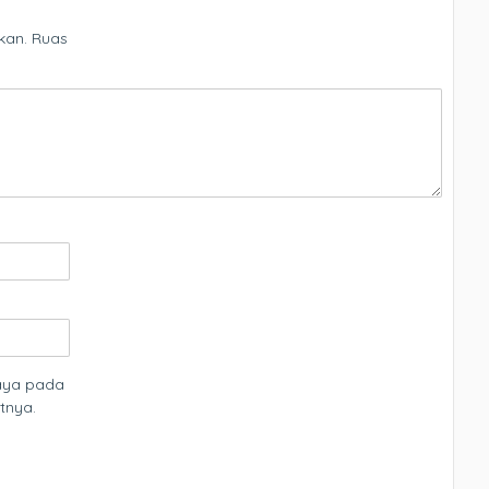
kan.
Ruas
saya pada
tnya.