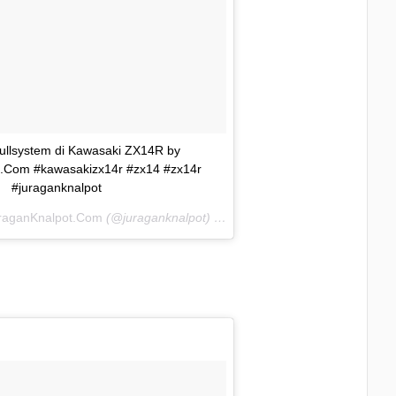
ullsystem di Kawasaki ZX14R by
.Com #kawasakizx14r #zx14 #zx14r
#juraganknalpot
raganKnalpot.Com
(@juraganknalpot) on
Feb 26, 2016 at 12:35am PS