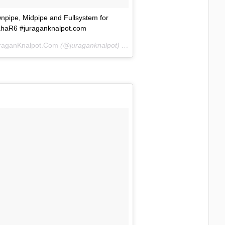
npipe, Midpipe and Fullsystem for
haR6 #juraganknalpot.com
raganKnalpot.Com
(@juraganknalpot) on
Mar 19, 2016 at 11:23pm PD