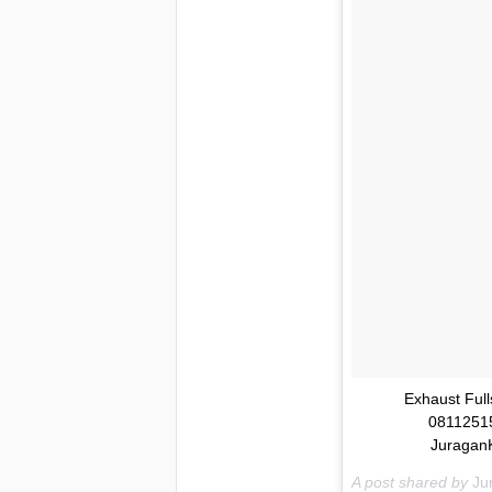
Exhaust Fu
0811251
Juragan
A post shared by
Ju