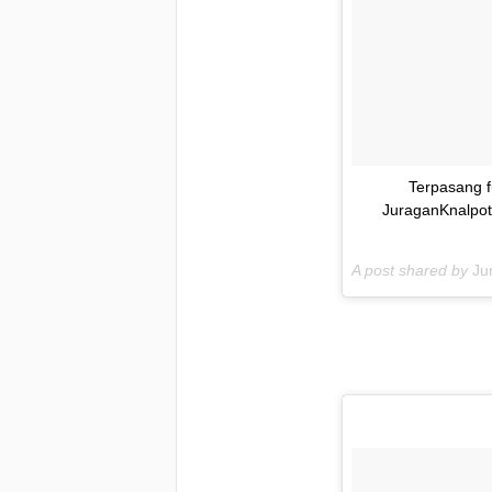
Terpasang f
JuraganKnalpot
A post shared by
Ju