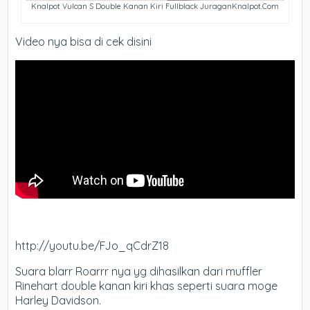
Knalpot Vulcan S Double Kanan Kiri Fullblack JuraganKnalpot.Com
Video nya bisa di cek disini
http://youtu.be/FJo_qCdrZ18
Suara blarr Roarrr nya yg dihasilkan dari muffler
Rinehart double kanan kiri khas seperti suara moge
Harley Davidson.