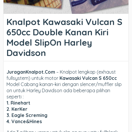
Knalpot Kawasaki Vulcan S
650cc Double Kanan Kiri
Model SlipOn Harley
Davidson
JuraganKnalpot.Com
– Knalpot lengkap (exhaust
fullsystem) untuk motor
Kawasaki Vulcan S 650cc
Model Cabang kanan-kiri dengan slencer/muffler slip
on untuk Harley Davidson ada beberapa pilihan
seperti :
1. Rinehart
2. KerKer
3. Eagle Screming
4. Vance&Hines