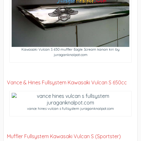
Kawasaki Vulcan S 650 muffler Eagle Scream kanan kiri by
juraganknalpot.com
Vance & Hines Fullsystem Kawasaki Vulcan S 650cc
vance hines vulcan s fullsystem juraganknalpot.com
Muffler Fullsystem Kawasaki Vulcan S (Sportster)