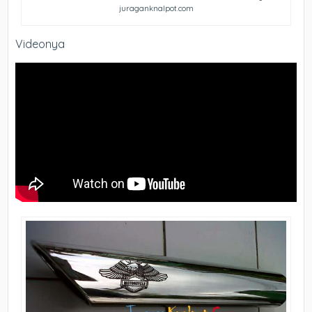
juraganknalpot.com
Videonya