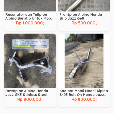
Resonator dan Tailpipe
Frontpipe Alpino Honda
Alpino Burntip Untuk Mobil
Brio Jazz Ge8
Diesel
Rp 1.000.000;
Rp 500.000;
Downpipe Alpino Honda
Knalpot Mobil Model Alpino
Jazz GK5 Stinless Steel
S-03 Bolt On Honda Jazz
GK5
Rp 800.000;
Rp 800.000;