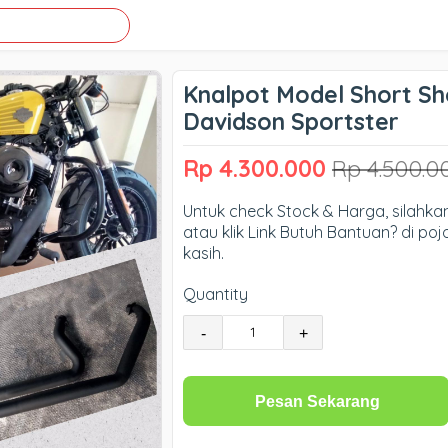
Knalpot Model Short Sh
Davidson Sportster
Rp 4.300.000
Rp 4.500.0
Untuk check Stock & Harga, silahk
atau klik Link Butuh Bantuan? di po
kasih.
Quantity
-
+
Pesan Sekarang