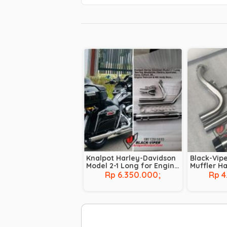
Knalpot Harley-Davidson
Black-Vip
Model 2-1 Long for Engine
Muffler H
Twincam & M8 Touring,
Model TBR
Rp 6.350.000;
Rp 4
Roadglide, Electra, Dyna,
RoadGlide
Softail
Dyna Ultra
Suara Bas
Blarrrghh