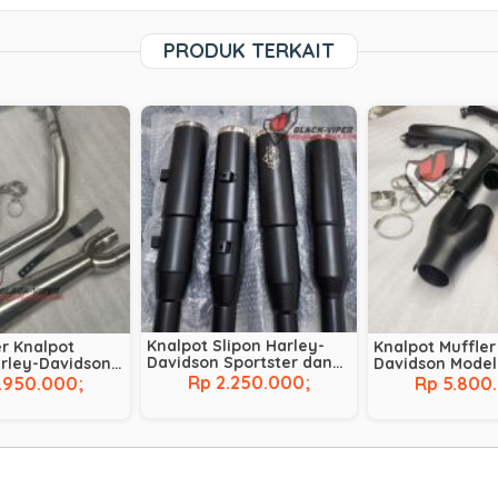
PRODUK TERKAIT
Knalpot Slipon Harley-
er Knalpot
Knalpot Muffler
Davidson Sportster dan
arley-Davidson
Davidson Mode
Dyna
 untuk Touring
Werks
Rp 2.250.000;
.950.000;
Rp 5.800
 Sportster
 StreetGlide
s Tebal Gahar